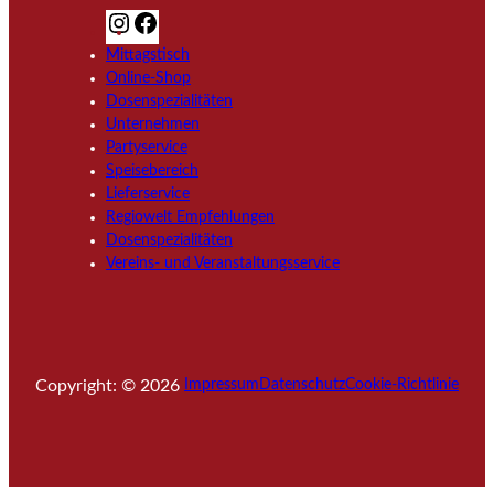
I
F
n
a
Mittagstisch
s
c
Online-Shop
t
e
Dosenspezialitäten
a
b
Unternehmen
g
o
Partyservice
r
o
Speisebereich
a
k
Lieferservice
m
Regiowelt Empfehlungen
Dosenspezialitäten
Vereins- und Veranstaltungsservice
Copyright: © 2026
Impressum
Datenschutz
Cookie-Richtlinie